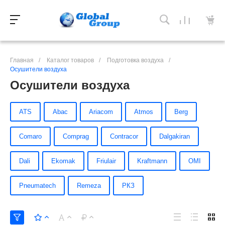
Главная
/
Каталог товаров
/
Подготовка воздуха
/
Осушители воздуха
Осушители воздуха
ATS
Abac
Ariacom
Atmos
Berg
Comaro
Comprag
Contracor
Dalgakiran
Dali
Ekomak
Friulair
Kraftmann
OMI
Pneumatech
Remeza
РКЗ