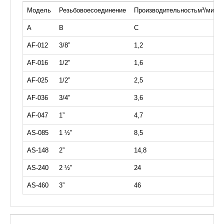
Модель
Резьбовоесоединение
Производительностьм³/мин
A
B
C
AF-012
3/8”
1,2
AF-016
1/2”
1,6
AF-025
1/2”
2,5
AF-036
3/4”
3,6
AF-047
1”
4,7
AS-085
1 ½”
8,5
AS-148
2”
14,8
AS-240
2 ½”
24
AS-460
3”
46